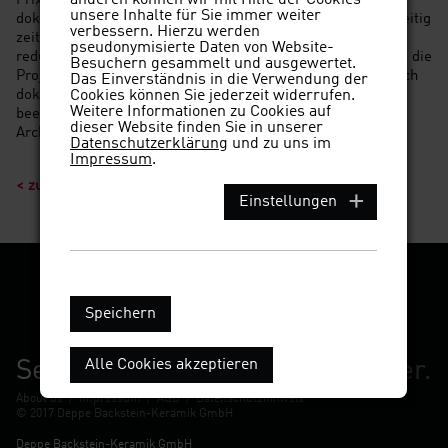
Prix-, Gold- und Silber-Gewinner Projekte anschaulich
unsere Inhalte für Sie immer weiter
dokumentiert. Die vorgestellten Arbeiten zeigten, wie vielseitig
verbessern. Hierzu werden
zeitgenössische Backstein-Architektur sein kann. Vom
pseudonymisierte Daten von Website-
reduziert gestalteten Strandhaus unter bis zum Sakralbau - die
Besuchern gesammelt und ausgewertet.
Projekte wurden auf großformatigen Infowänden anschaulich
Das Einverständnis in die Verwendung der
Cookies können Sie jederzeit widerrufen.
dokumentiert. Die Ausstellungsbesucher erwartete ein
Weitere Informationen zu Cookies auf
beeindruckender Querschnitt internationaler Backstein-
dieser Website finden Sie in unserer
Architektur.
Datenschutzerklärung
und zu uns im
Impressum
.
< zurück zu Aktuelles
Einstellungen
Speichern
Alle Cookies akzeptieren
Seit 1888:
Wir prägen Stadtbilder.
About us
/
Impressum
/
AGB
/
Datenschutzhinweis
© 2017 Deppe Backstein-Keramik GmbH
Deppe Backstein-Keramik GmbH