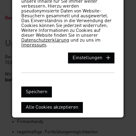
unsere Inhalte für Sie immer weiter
Ein freundliches und dynamisches Team
verbessern. Hierzu werden
Gemeinsame Feiern und Events
pseudonymisierte Daten von Website-
Besuchern gesammelt und ausgewertet.
Bewirb dich jetzt und werde Teil unseres Teams!
Das Einverständnis in die Verwendung der
Cookies können Sie jederzeit widerrufen.
Weitere Informationen zu Cookies auf
dieser Website finden Sie in unserer
Datenschutzerklärung
und zu uns im
Unser Versprechen
Impressum
.
Bei uns erwartet dich ein lockeres Arbeitsumfeld, in dem
Einstellungen
TEAMGEIST großgeschrieben wird.
Wir zahlen leistungsgerecht,
bieten übertarifliche
Zusatzleistungen
wie:
betriebliche Altersvorsorge
Speichern
Jobrad
Alle Cookies akzeptieren
Firmentablet
Firmenhandy
regelmäßige Fortbildungsmöglichkeiten