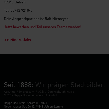
49843 Uelsen
Tel. 05942 9210-0
Dein Ansprechpartner ist Ralf Niemeyer.
Jetzt bewerben und Teil unseres Teams werden!
< zurück zu Jobs
Seit 1888:
Wir prägen Stadtbilder.
About us
/
Impressum
/
AGB
/
Datenschutzhinweis
© 2017 Deppe Backstein-Keramik GmbH
Deppe Backstein-Keramik GmbH
Neuenhauser Straße 82, 49843 Uelsen-Lemke