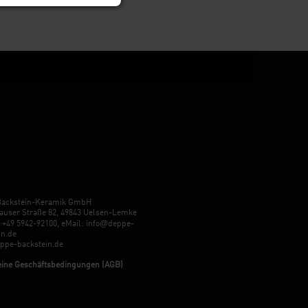
Backstein-Keramik GmbH
user Straße 82, 49843 Uelsen-Lemke
@
:
+49 5942-92100
, eMail:
info
deppe-
in.de
pe-backstein.de
ine Geschäftsbedingungen (AGB)