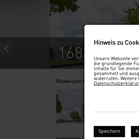
Hinweis zu Cook
1683hgws
Unsere Webseite verw
die grundlegende Fun
Inhalte für Sie imm
gesammelt und ausge
widerrufen. Weitere 
Klicken zum Vergrößern
Datenschutzerkläru
Speichern
A
Architekten:
kister scheithauer gross ar