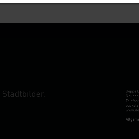
Deppe 
Stadtbilder.
Neuenha
Telefon
backste
www.dep
Allgeme