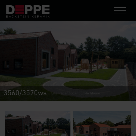
3560/3570ws
KiTa Regenbogen, Emlichheim