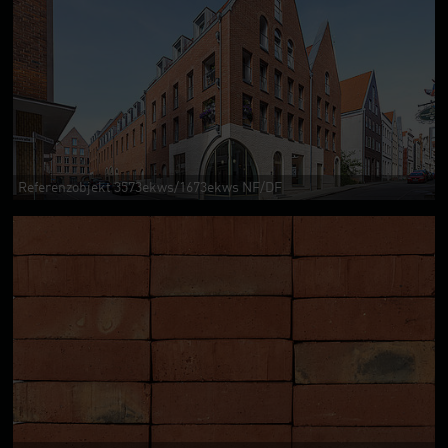
Referenzobjekt 3573ekws/1673ekws NF/DF