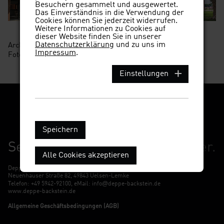
Besuchern gesammelt und ausgewertet.
Das Einverständnis in die Verwendung der
Cookies können Sie jederzeit widerrufen.
Weitere Informationen zu Cookies auf
dieser Website finden Sie in unserer
Datenschutzerklärung
und zu uns im
Architekt:
Haslob Kruse + Partner, Bremen
Impressum
.
Fotos: Haslob Kruse + Partner, Bremen
Einstellungen
Speichern
Seit 1888:
Wir prägen Stadtbilder.
Alle Cookies akzeptieren
Deppe Backstein-Keramik GmbH
Neuenhauser Straße 82, 49843 Uelsen-Lemke
@
Telefon:
+49 5942-92100
, eMail:
info
deppe-backstein.de
www.deppe-backstein.de
Allgemeine Geschäftsbedingungen (AGB)