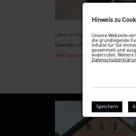
Hinweis zu Cook
Leben im Zentrum - Wohnanlage in Eml
Unsere Webseite verw
die grundlegende Fun
Ensemble mit 9 Wohnungen zwischen 70 
Inhalte für Sie imm
gesammelt und ausge
widerrufen. Weitere 
Stahl Bauunternehmen GmbH, Emlichh
Datenschutzerkläru
Speichern
A