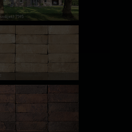
nzobjekt 7595
F