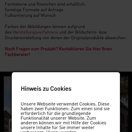
Formsteine und Riemchen sind erhältlich.
Sonstige Formate auf Anfrage.
Fußsortierung auf Wunsch.
Farben der Abbildungen können aufgrund
des
Herstellungsverfahrens
und der Bildschirm- bzw.
Druckereinstellung von denen der Originalprodukte abweichen.
Noch Fragen zum Produkt? Kontaktieren Sie hier Ihren
Fachberater!
Hinweis zu Cookies
Unsere Webseite verwendet Cookies. Diese
haben zwei Funktionen: Zum einen sind sie
erforderlich für die grundlegende
Funktionalität unserer Website. Zum
anderen können wir mit Hilfe der Cookies
unsere Inhalte für Sie immer weiter