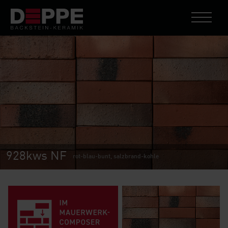
928kws NF
rot-blau-bunt, salzbrand-kohle