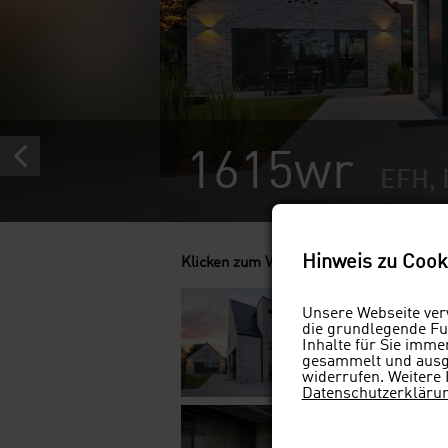
1615wr
EFH, 
Hinweis zu Cook
Klicken zum Vergrößern
Unsere Webseite verw
die grundlegende Fun
Inhalte für Sie imm
gesammelt und ausge
widerrufen. Weitere 
Datenschutzerkläru