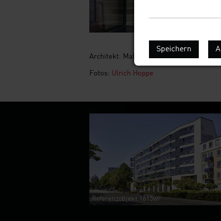
Speichern
A
Architekt: Mathias Redmann
Fotos:
Ulrich Hoppe
Referenzobjekt 1615wr