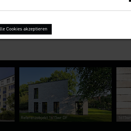
lle Cookies akzeptieren
Referenzobjekt 1615wr DF
1615wr