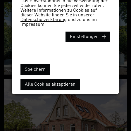
Das Einverständnis in die Verwendung der
Cookies können Sie jederzeit widerrufen.
Weitere Informationen zu Cookies auf
dieser Website finden Sie in unserer
Datenschutzerklärung
und zu uns im
Impressum
.
Einstellungen
Speichern
Referenzobjekt 1673ekws
Alle Cookies akzeptieren